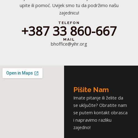
upite ili pomoć. Uvijek smo tu da podržimo našu
zajednicu!
TELEFON
+387 33 860-667
MAIL
bhoffice@yihr.org
Pišite Nam
Imate pitanje ili želite da
se uključite? Obratite nam
se putem kontakt obrasca
i napravimo razliku
zajedno!