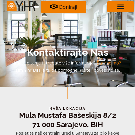
Skip
Doniraj!
to
content
Kontaktirajte Nas
Imate pitanja ili trebate više informacija?
Šta radimo?
Tim Yihr BiH je tu da pomogne! Pišite i povežimo se.
NAŠA LOKACIJA
Mula Mustafa Bašeskija 8/2
71 000 Sarajevo, BiH
Posjetite naš centralni ured u Sarajevu za bilo kakve