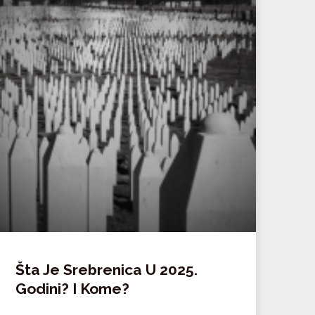
Šta Je Srebrenica U 2025.
Godini? I Kome?