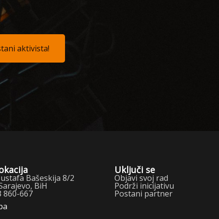
tani aktivista!
okacija
Uključi se
stafa Bašeskija 8/2
Objavi svoj rad
Sarajevo, BiH
Podrži inicijativu
3 860-667
Postani partner
pa