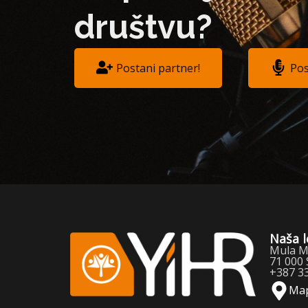
društvu?
Postani partner!
Pos
Naša l
Mula Mu
71 000 
+387 3
Ma