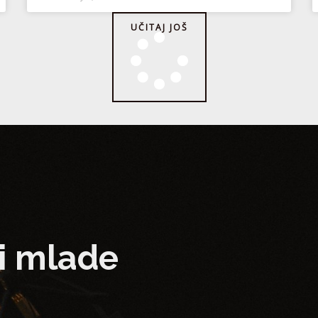
UČITAJ JOŠ
i mlade