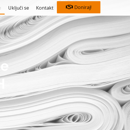
Doniraj!
e
Uključi se
Kontakt
je
H