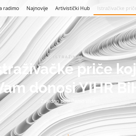
a radimo
Najnovije
Artivistički Hub
Istraživačke prič
ISTRAŽIMO!
straživačke priče ko
Vam donosi YIHR Bi
Zajedno postižemo više!