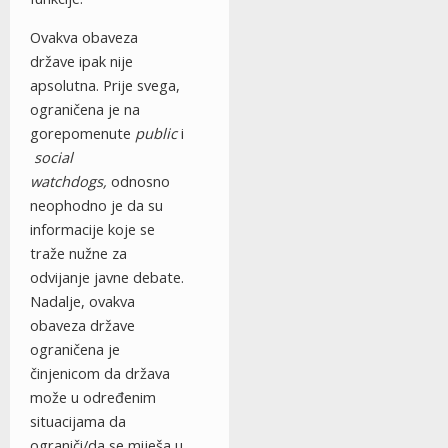
Ovakva obaveza
države ipak nije
apsolutna. Prije svega,
ograničena je na
gorepomenute
public
i
social
watchdogs,
odnosno
neophodno je da su
informacije koje se
traže nužne za
odvijanje javne debate.
Nadalje, ovakva
obaveza države
ograničena je
činjenicom da država
može u određenim
situacijama da
ograniči/da se miješa u