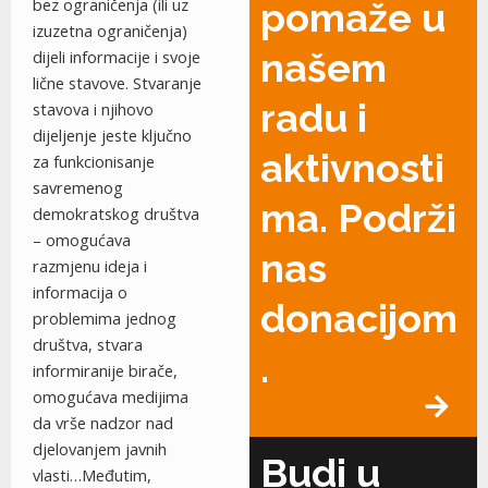
bez ograničenja (ili uz
pomaže u
izuzetna ograničenja)
našem
dijeli informacije i svoje
lične stavove. Stvaranje
radu i
stavova i njihovo
dijeljenje jeste ključno
aktivnosti
za funkcionisanje
savremenog
ma. Podrži
demokratskog društva
– omogućava
nas
razmjenu ideja i
informacija o
donacijom
problemima jednog
društva, stvara
.
informiranije birače,
omogućava medijima
da vrše nadzor nad
djelovanjem javnih
Budi u
vlasti…Međutim,