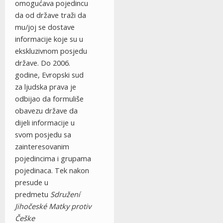
omogućava pojedincu
da od države traži da
mu/joj se dostave
informacije koje su u
ekskluzivnom posjedu
države. Do 2006.
godine, Evropski sud
za ljudska prava je
odbijao da formuliše
obavezu države da
dijeli informacije u
svom posjedu sa
zainteresovanim
pojedincima i grupama
pojedinaca. Tek nakon
presude u
predmetu
Sdružení
Jihočeské Matky protiv
Češke