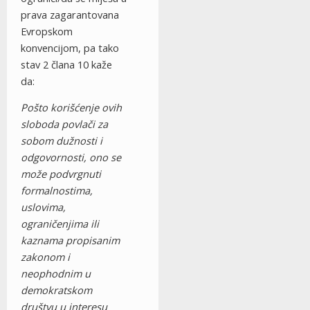
prava zagarantovana
Evropskom
konvencijom, pa tako
stav 2 člana 10 kaže
da:
Pošto korišćenje ovih
sloboda povlači za
sobom dužnosti i
odgovornosti, ono se
može podvrgnuti
formalnostima,
uslovima,
ograničenjima ili
kaznama propisanim
zakonom i
neophodnim u
demokratskom
društvu u interesu