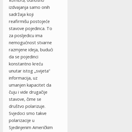
komora,
odnosno
izdvajanja samo onih
sadržaja koji
reafirmišu postojeće
stavove pojedinca. To
za posljedicu ima
nemogućnost stvarne
razmjene ideja, budući
da se pojedinci
konstantno kreću
unutar istog „svijeta“
informacija, uz
umanjen kapacitet da
čuju i vide drugačije
stavove, čime se
društvo polarizuje.
Svjedoci smo takve
polarizacije u
Sjedinjenim Američkim