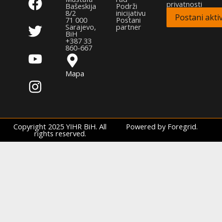
privatnosti
a
w
o
n
Bašeskija
Podrži
8/2
inicijativu
Postani aktiv
c
i
u
s
71 000
Postani
Sarajevo,
partner
e
t
t
t
BiH
+387 33
b
t
u
a
860-667
o
e
b
g
Mapa
o
r
e
r
k
a
m
Copyright 2025 YIHR BiH. All
Powered by Foregrid.
rights reserved.