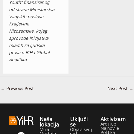
Youth” finansiranog
od strane Ministarstva
Vanjskih poslova
Kraljevine
Nizozemske, kojeg
sprovode Inicijativa
mladih za ljudska
prava u BiH i Global
Analitika
←
Previous Post
Next Post
→
Naša
Uključi
Aktivizam
lokacija
se
Art Hub
Najnovije
F
T
Y
I
Mula
Objavi svoj
Politika
Mustafa
rad