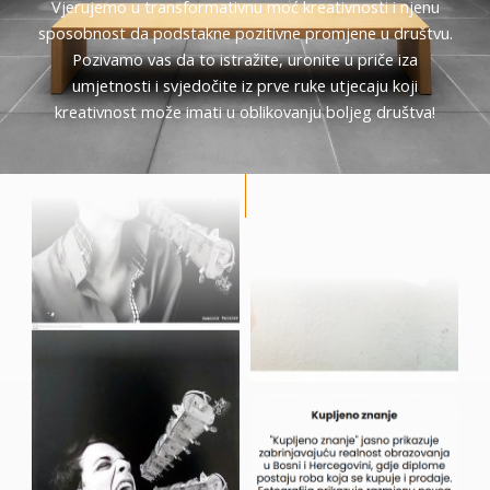
Vjerujemo u transformativnu moć kreativnosti i njenu
sposobnost da podstakne pozitivne promjene u društvu.
Pozivamo vas da to istražite, uronite u priče iza
umjetnosti i svjedočite iz prve ruke utjecaju koji
kreativnost može imati u oblikovanju boljeg društva!