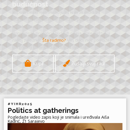
budućnost
Kupovinom umjetnine koju su kreirali mladi za
Udruženje YIHR BiH, ne samo da podržavate
talent i kreativnost naše omladine, već i
doprinosite promociji ljudskih prava i zajedništva u
našoj zajednici.
Šta radimo?
Vaš doprinos pomaže
u izgradnji bolje budućnosti za sve nas.
Kupi!
Pošalji svoj rad!
#YIHR2025
Politics at gatherings
Pogledajte video zapis koji je snimala i uređivala Aiša
Kadrić, 21 Sarajevo