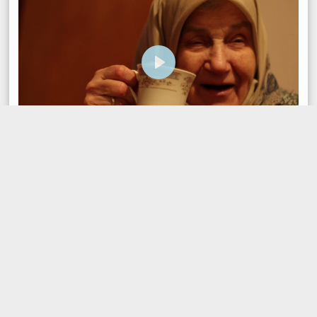
P
L
A
06:53
Y
P
M
S
E
L
U
E
N
A
T
T
T
Y
E
T
E
I
R
N
F
G
U
S
L
L
S
C