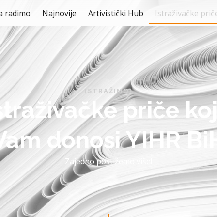
a radimo
Najnovije
Artivistički Hub
Istraživačke prič
ISTRAŽIMO!
straživačke priče ko
Vam donosi YIHR Bi
Zajedno postižemo više!