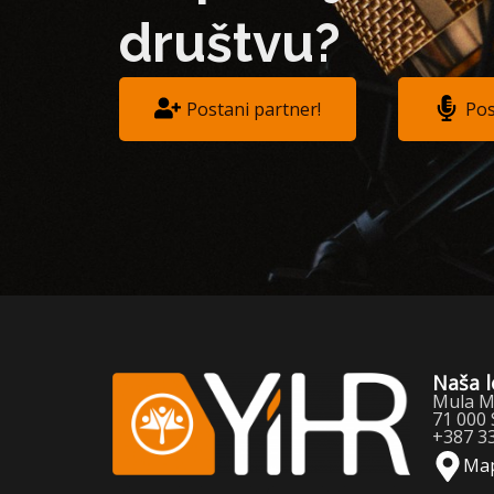
društvu?
Postani partner!
Pos
Naša l
Mula Mu
71 000 
+387 3
Ma