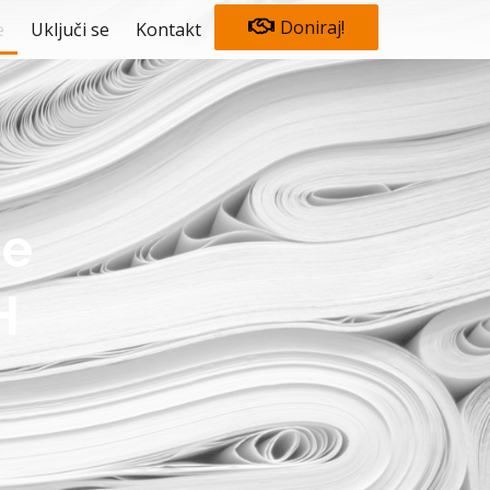
Doniraj!
e
Uključi se
Kontakt
je
H