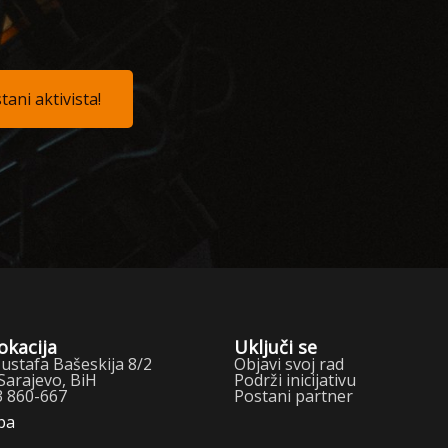
tani aktivista!
okacija
Uključi se
stafa Bašeskija 8/2
Objavi svoj rad
Sarajevo, BiH
Podrži inicijativu
3 860-667
Postani partner
pa