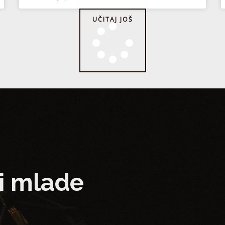
UČITAJ JOŠ
i mlade