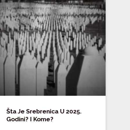
Šta Je Srebrenica U 2025.
Godini? I Kome?