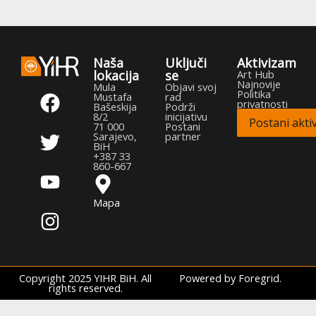
Naša
Uključi
Aktivizam
lokacija
se
Art Hub
Najnovije
F
T
Y
I
Mula
Objavi svoj
Politika
Mustafa
rad
privatnosti
a
w
o
n
Bašeskija
Podrži
8/2
inicijativu
Postani aktiv
c
i
u
s
71 000
Postani
Sarajevo,
partner
e
t
t
t
BiH
+387 33
b
t
u
a
860-667
o
e
b
g
Mapa
o
r
e
r
k
a
m
Copyright 2025 YIHR BiH. All
Powered by Foregrid.
rights reserved.