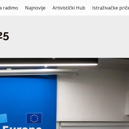
a radimo
Najnovije
Artivistički Hub
Istraživačke prič
25