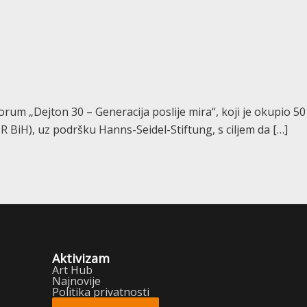
rum „Dejton 30 – Generacija poslije mira“, koji je okupio 50
IHR BiH), uz podršku Hanns-Seidel-Stiftung, s ciljem da […]
Aktivizam
Art Hub
Najnovije
Politika privatnosti