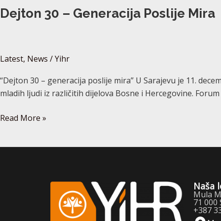
Dejton 30 – Generacija Poslije Mira
Latest
,
News
/
Yihr
“Dejton 30 – generacija poslije mira” U Sarajevu je 11. dec
mladih ljudi iz različitih dijelova Bosne i Hercegovine. Foru
Read More »
Naša l
Mula Mu
71 000 
+387 3