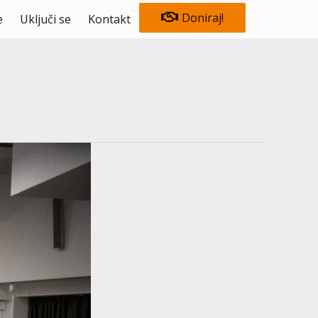
Doniraj!
e
Uključi se
Kontakt