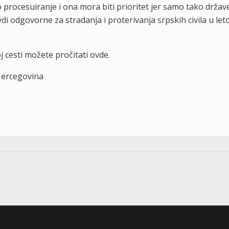
 procesuiranje i ona mora biti prioritet jer samo tako držav
i odgovorne za stradanja i proterivanja srpskih civila u let
j cesti možete pročitati ovde.
 Hercegovina