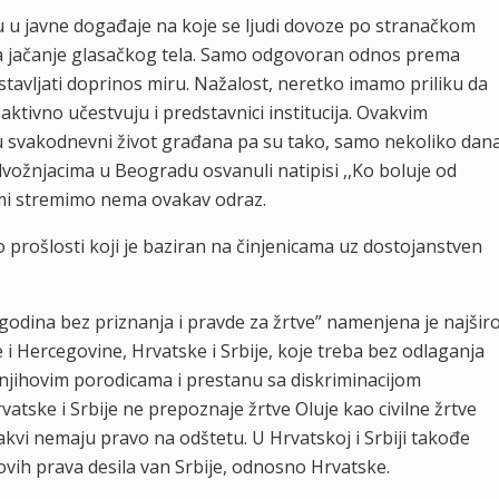
 u javne događaje na koje se ljudi dovoze po stranačkom
 za jačanje glasačkog tela. Samo odgovoran odnos prema
stavljati doprinos miru. Nažalost, neretko imamo priliku da
tivno učestvuju i predstavnici institucija. Ovakvim
 svakodnevni život građana pa su tako, samo nekoliko dan
vožnjacima u Beogradu osvanuli natipisi ,,Ko boluje od
 mi stremimo nema ovakav odraz.
o prošlosti koji je baziran na činjenicama uz dostojanstven
9 godina bez priznanja i pravde za žrtve” namenjena je najširo
 i Hercegovine, Hrvatske i Srbije, koje treba bez odlaganja
njihovim porodicama i prestanu sa diskriminacijom
atske i Srbije ne prepoznaje žrtve Oluje kao civilne žrtve
takvi nemaju pravo na odštetu. U Hrvatskoj i Srbiji takođe
vih prava desila van Srbije, odnosno Hrvatske.