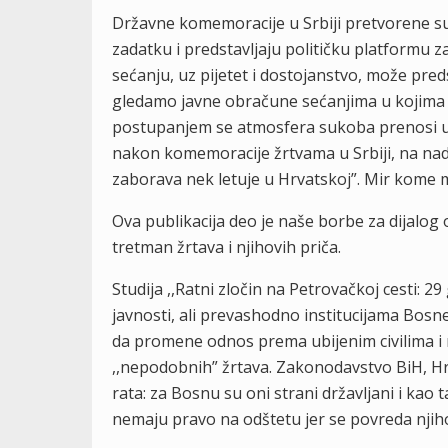
Državne komemoracije u Srbiji pretvorene su
zadatku i predstavljaju političku platformu
sećanju, uz pijetet i dostojanstvo, može pred
gledamo javne obračune sećanjima u kojima ak
postupanjem se atmosfera sukoba prenosi u
nakon komemoracije žrtvama u Srbiji, na nad
zaborava nek letuje u Hrvatskoj”. Mir kome
Ova publikacija deo je naše borbe za dijalog 
tretman žrtava i njihovih priča.
Studija ,,Ratni zločin na Petrovačkoj cesti: 2
javnosti, ali prevashodno institucijama Bosne
da promene odnos prema ubijenim civilima i 
,,nepodobnih” žrtava. Zakonodavstvo BiH, Hrv
rata: za Bosnu su oni strani državljani i kao 
nemaju pravo na odštetu jer se povreda njiho