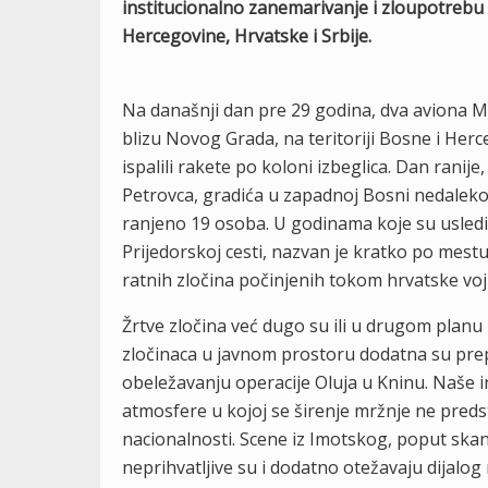
institucionalno zanemarivanje i zloupotrebu 
Hercegovine, Hrvatske i Srbije.
Na današnji dan pre 29 godina, dva aviona M
blizu Novog Grada, na teritoriji Bosne i Herce
ispalili rakete po koloni izbeglica. Dan rani
Petrovca, gradića u zapadnoj Bosni nedaleko 
ranjeno 19 osoba. U godinama koje su usledile
Prijedorskoj cesti, nazvan je kratko po mest
ratnih zločina počinjenih tokom hrvatske vojn
Žrtve zločina već dugo su ili u drugom planu i
zločinaca u javnom prostoru dodatna su pre
obeležavanju operacije Oluja u Kninu. Naše in
atmosfere u kojoj se širenje mržnje ne preds
nacionalnosti. Scene iz Imotskog, poput skan
neprihvatljive su i dodatno otežavaju dijalog