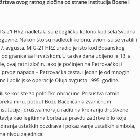
žrtava ovog ratnog zločina od strane institucija Bosne i
IG-21 HRZ nadletala su izbegličku kolonu kod sela Svodna
govine. Nakon što su nadleteli kolonu, avioni su se vratili i
je, 7. avgusta, MIG-21 HRZ uradio je isto kod Bosanskog
od granice sa Hrvatskom. U ta dva dana ubijeno je 13, a
, ovaj ratni zločin, iako je počinjen na Petrovačkoj i
u prvog napada – Petrovačka cesta, i jedan je od mnogih
e i policijske operacije Oluja avgusta 1995. godine.
li se koriste za političke obračune. Prisustva ratnih
preka miru, potput Bože Bačelića na zvaničnom
stitucije i društva moraju raditi na kreiranju društvene
tavlja kao legitimna borba za pravdu za žrtve bilo koje
diranja ustaških pozdrava i pokazivanje ustaških simbola,
 na nivou zajednica.