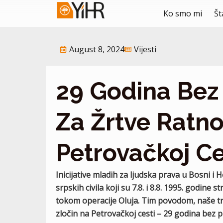
Skip
Post
Ko smo mi
Št
to
navigation
content
August 8, 2024
Vijesti
29 Godina Bez 
Za Žrtve Ratn
Petrovačkoj Ce
Inicijative mladih za ljudska prava u Bosni i 
srpskih civila koji su 7.8. i 8.8. 1995. godi
tokom operacije Oluja. Tim povodom, naše tri 
zločin na Petrovačkoj cesti – 29 godina bez