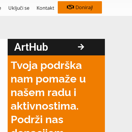
Doniraj!
e
Uključi se
Kontakt
ArtHub
Tvoja podrška
nam pomaže u
našem radu i
aktivnostima.
Podrži nas