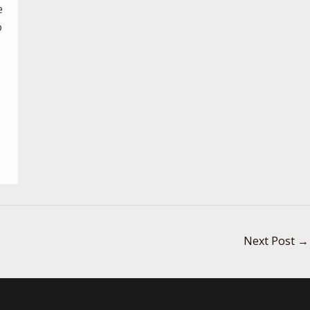
e
o
Next Post
→