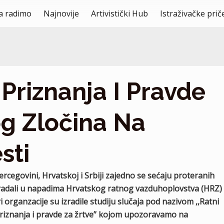
a radimo
Najnovije
Artivistički Hub
Istraživačke prič
Priznanja I Pravde
og Zločina Na
sti
Hercegovini, Hrvatskoj i Srbiji zajedno se sećaju proteranih
ne stradali u napadima Hrvatskog ratnog vazduhoplovstva (HRZ)
organzacije su izradile studiju slučaja pod nazivom ,,Ratni
 priznanja i pravde za žrtve” kojom upozoravamo na