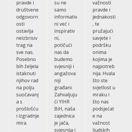
pravde i
su ne
važnosti
društvene
samo
pravde i
odgovorn
informativ
jednakosti
osti
ni već i
, te
ostavlja
inspirativ
pružajući
neizbrisiv
ni,
savjete i
trag na
potičući
podršku
sve nas.
nas da
onima
Posebno
budemo
kojima je
bih željela
svjesniji i
najpotreb
istaknuti
angažova
nija. Hvala
njihov rad
niji
što ste
na polju
građani.
svjetlost u
suočavanj
Zahvaljuju
mraku i
a s
ći YIHR
što nas
prošlošću
BiH, naša
podsjećat
i izgradnje
zajednica
e na
mira.
je jača,
važnost
svjesnija i
ljudskih