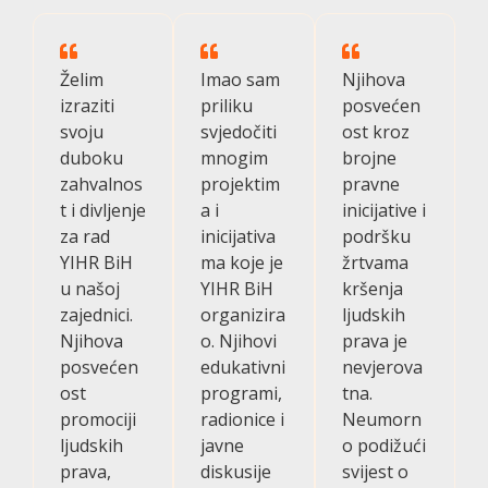
Želim
Imao sam
Njihova
izraziti
priliku
posvećen
svoju
svjedočiti
ost kroz
duboku
mnogim
brojne
zahvalnos
projektim
pravne
t i divljenje
a i
inicijative i
za rad
inicijativa
podršku
YIHR BiH
ma koje je
žrtvama
u našoj
YIHR BiH
kršenja
zajednici.
organizira
ljudskih
Njihova
o. Njihovi
prava je
posvećen
edukativni
nevjerova
ost
programi,
tna.
promociji
radionice i
Neumorn
ljudskih
javne
o podižući
prava,
diskusije
svijest o