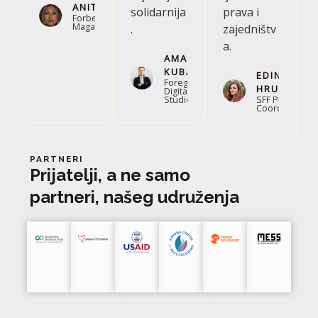
ANITA
solidarnija
prava i
Forbes
Magazine
.
zajedništv
a.
AMAR
KUBAT
EDINA
Foregrid
HRUSTEMO
Digital
Studio
SFF Project
Coordinator
PARTNERI
Prijatelji, a ne samo
partneri, našeg udruženja