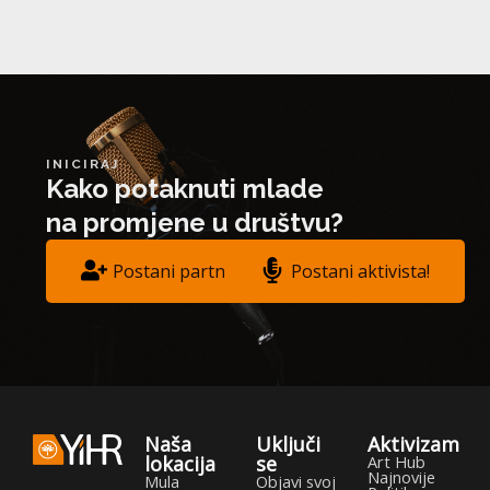
INICIRAJ
Kako potaknuti mlade
na promjene u društvu?
Postani partner!
Postani aktivista!
Naša
Uključi
Aktivizam
lokacija
se
Art Hub
Najnovije
F
T
Y
I
Mula
Objavi svoj