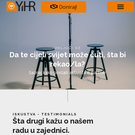
Skip
Doniraj!
to
content
UKLJUČI SE
Da te cijeli svijet može čuti, šta bi
rekao/la?
Saznaj kako postati aktivista ili partner
ISKUSTVA - TESTIMONIALS
Šta drugi kažu o našem
radu u zajednici.