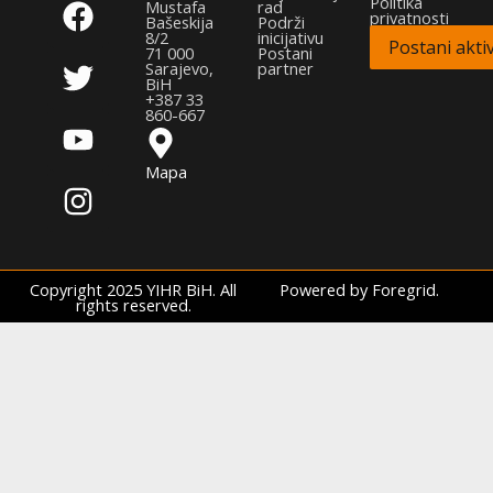
Politika
Mustafa
rad
privatnosti
a
w
o
n
Bašeskija
Podrži
8/2
inicijativu
Postani aktiv
c
i
u
s
71 000
Postani
Sarajevo,
partner
e
t
t
t
BiH
+387 33
b
t
u
a
860-667
o
e
b
g
Mapa
o
r
e
r
k
a
m
Copyright 2025 YIHR BiH. All
Powered by Foregrid.
rights reserved.