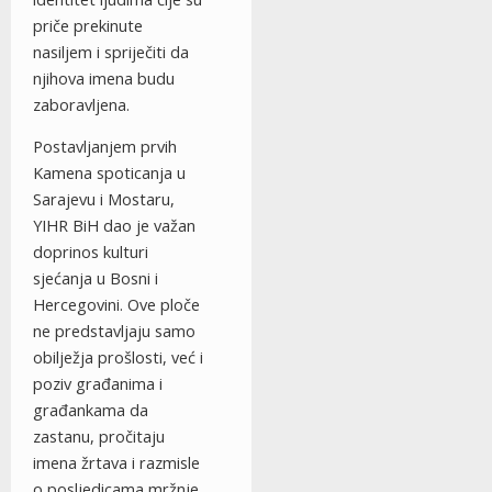
priče prekinute
nasiljem i spriječiti da
njihova imena budu
zaboravljena.
Postavljanjem prvih
Kamena spoticanja u
Sarajevu i Mostaru,
YIHR BiH dao je važan
doprinos kulturi
sjećanja u Bosni i
Hercegovini. Ove ploče
ne predstavljaju samo
obilježja prošlosti, već i
poziv građanima i
građankama da
zastanu, pročitaju
imena žrtava i razmisle
o posljedicama mržnje,