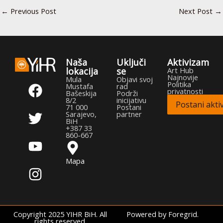
←
Previous Post
Next Post
→
Naša
Uključi
Aktivizam
lokacija
se
Art Hub
Najnovije
F
T
Y
I
Mula
Objavi svoj
Politika
Mustafa
rad
privatnosti
a
w
o
n
Bašeskija
Podrži
8/2
inicijativu
Postani aktiv
c
i
u
s
71 000
Postani
Sarajevo,
partner
e
t
t
t
BiH
+387 33
b
t
u
a
860-667
o
e
b
g
Mapa
o
r
e
r
k
a
m
Copyright 2025 YIHR BiH. All
Powered by Foregrid.
rights reserved.