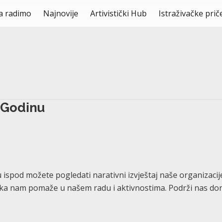
a radimo
Najnovije
Artivistički Hub
Istraživačke prič
1 Godinu
ispod možete pogledati narativni izvještaj naše organizacije 
a nam pomaže u našem radu i aktivnostima. Podrži nas donac