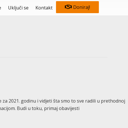
Doniraj!
e
Uključi se
Kontakt
za 2021. godinu i vidjeti šta smo to sve radili u prethodnoj
ijom. Budi u toku, primaj obavijesti