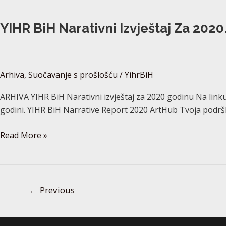
YIHR
YIHR BiH Narativni Izvještaj Za 2020
BiH
Narativni
izvještaj
Arhiva
,
Suočavanje s prošlošću
/
YihrBiH
za
2020.
ARHIVA YIHR BiH Narativni izvještaj za 2020 godinu Na linku 
godinu
godini. YIHR BiH Narrative Report 2020 ArtHub Tvoja podršk
Read More »
←
Previous