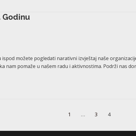
. Godinu
ispod možete pogledati narativni izvještaj naše organizacije 
a nam pomaže u našem radu i aktivnostima. Podrži nas donac
1
…
3
4