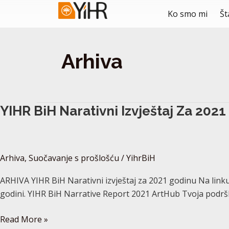
Skip
Post
Ko smo mi
Št
to
pagination
content
Arhiva
YIHR
YIHR BiH Narativni Izvještaj Za 202
BiH
Narativni
izvještaj
Arhiva
,
Suočavanje s prošlošću
/
YihrBiH
za
2021
ARHIVA YIHR BiH Narativni izvještaj za 2021 godinu Na linku 
godinu
godini. YIHR BiH Narrative Report 2021 ArtHub Tvoja podršk
Read More »