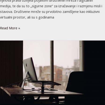
njihova prava oživjela pojavom društvenih mreža i digitalnih
medija, te da su to „sigurne zone“ za izražavanje i razmjenu misli i
stavova. Društvene mreže su prvobitno zamišljene kao inkluzivni
virtualni prostor, ali su s godinama
Read More »
Zbog
promjene
Zakona
o
strancima
u
Sloveniji,
mnogi
bh.
studenti
će
morati