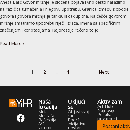
Anesa Balić Govor mržnje je složena pojava i vrlo često nailazimo
na različita tumačenja i njegovu upotrebu. Granica između slobode
govora i govora mržnje je tanka, ili čak upitna. Najčešće govorom
mržnje smatramo upotrebu riječi, izraza, imena sa specifičnim
značenjem i konotacijama. Najprostije rečeno to je
Read More »
1
2
…
4
Next
→
Naša
Uključi
Aktivizam
lokacija
se
Art Hub
Najnovije
F
T
Y
I
Mula
Objavi svoj
Politika
Mustafa
rad
privatnosti
a
w
o
n
Bašeskija
Podrži
8/2
inicijativu
Postani aktiv
c
i
u
s
71 000
Postani