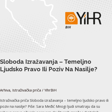
–
temeljno
ljudsko
pravo
ili
poziv
na
nasilje?
Sloboda Izražavanja – Temeljno
Ljudsko Pravo Ili Poziv Na Nasilje?
Arhiva
,
Istraživačka priča
/
YihrBiH
Istraživačka priča Sloboda izražavanja – temeljno ljudsko pravo ili
poziv na nasilje? Piše: Sara Međić Mnogi ljudi smatraju da su