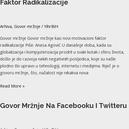
Faktor Radikalizacije
kao
novi
motivacioni
Arhiva
,
Govor mržnje
/
YihrBiH
faktor
radikalizacije
Govor mržnje Govor mržnje kao novi motivacioni faktor
radikalizacije Piše: Anesa Agović U današnje doba, kada su
globalizacija i kompjuterizacija prodrli u svaki kutak i sferu života,
došlo je do razvoja nekih negativnih posljedica, koje su našle
plodno tlo upravo u tehnologiji, internetu i medijima. Riječ je o
govoru mržnje, što, nažalost nije nikakva nova
Read More »
Govor
Govor Mržnje Na Facebooku I Twitteru
mržnje
na
Facebooku