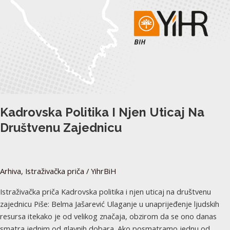
njen
uticaj
na
društvenu
zajednicu
Kadrovska Politika I Njen Uticaj Na
Društvenu Zajednicu
Arhiva
,
Istraživačka priča
/
YihrBiH
Istraživačka priča Kadrovska politika i njen uticaj na društvenu
zajednicu Piše: Belma Jašarević Ulaganje u unaprijeđenje ljudskih
resursa itekako je od velikog značaja, obzirom da se ono danas
smatra jednim od glavnih dobara. Ako posmatramo jednu od