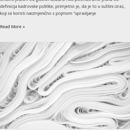
definicija kadrovske politike, primjetno je, da je to u suštini izraz,
koji se koristi naizmjenično s pojmom “upravljanje
Read More »
Strah
nije
sloboda,
jer
slobodu
mora
pratiti
sigurnost