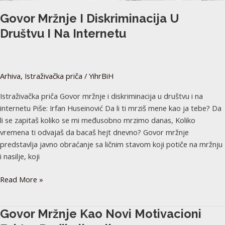
Govor Mržnje I Diskriminacija U
Društvu I Na Internetu
Arhiva
,
Istraživačka priča
/
YihrBiH
Istraživačka priča Govor mržnje i diskriminacija u društvu i na
internetu Piše: Irfan Huseinović Da li ti mrziš mene kao ja tebe? Da
li se zapitaš koliko se mi međusobno mrzimo danas, Koliko
vremena ti odvajaš da bacaš hejt dnevno? Govor mržnje
predstavlja javno obraćanje sa ličnim stavom koji potiče na mržnju
i nasilje, koji
Read More »
Govor
Govor Mržnje Kao Novi Motivacioni
mržnje