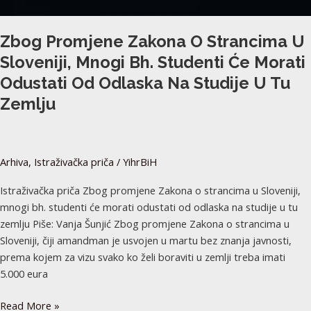
odustati
od
Zbog Promjene Zakona O Strancima U
odlaska
Sloveniji, Mnogi Bh. Studenti Će Morati
na
Odustati Od Odlaska Na Studije U Tu
studije
u
Zemlju
tu
zemlju
Arhiva
,
Istraživačka priča
/
YihrBiH
Istraživačka priča Zbog promjene Zakona o strancima u Sloveniji,
mnogi bh. studenti će morati odustati od odlaska na studije u tu
zemlju Piše: Vanja Šunjić Zbog promjene Zakona o strancima u
Sloveniji, čiji amandman je usvojen u martu bez znanja javnosti,
prema kojem za vizu svako ko želi boraviti u zemlji treba imati
5.000 eura
Read More »