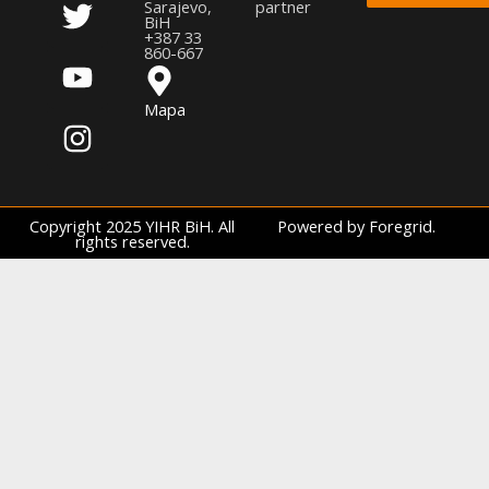
Sarajevo,
partner
e
t
t
t
BiH
+387 33
b
t
u
a
860-667
o
e
b
g
Mapa
o
r
e
r
k
a
m
Copyright 2025 YIHR BiH. All
Powered by Foregrid.
rights reserved.