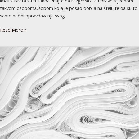
imali susreta s tim.Onda znajte da razgovarate upravo s jednom
takvom osobom.Osobom koja je posao dobila na štelu,te da su to
samo načini opravdavanja svog
Read More »
Govor
mržnje
i
diskriminacija
u
društvu
i
na
internetu