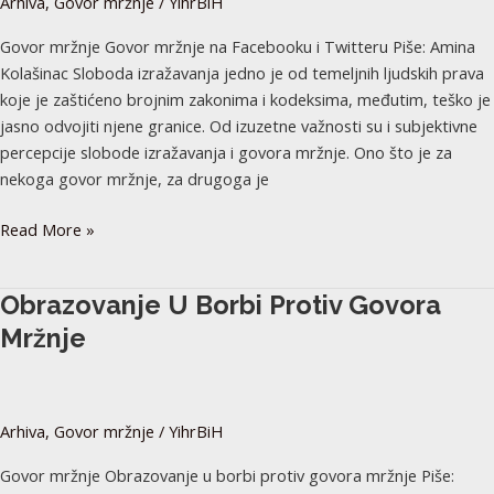
Arhiva
,
Govor mržnje
/
YihrBiH
i
Twitteru
Govor mržnje Govor mržnje na Facebooku i Twitteru Piše: Amina
Kolašinac Sloboda izražavanja jedno je od temeljnih ljudskih prava
koje je zaštićeno brojnim zakonima i kodeksima, međutim, teško je
jasno odvojiti njene granice. Od izuzetne važnosti su i subjektivne
percepcije slobode izražavanja i govora mržnje. Ono što je za
nekoga govor mržnje, za drugoga je
Read More »
Obrazovanje
Obrazovanje U Borbi Protiv Govora
u
Mržnje
borbi
protiv
govora
Arhiva
,
Govor mržnje
/
YihrBiH
mržnje
Govor mržnje Obrazovanje u borbi protiv govora mržnje Piše: