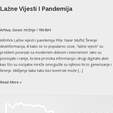
Lažne Vijesti I Pandemija
Arhiva
,
Govor mržnje
/
YihrBiH
ARHIVA Lažne vijesti i pandemija Piše: Nasir Muftić Širenje
dezinformacija, ili kako se to popularno zove, “lažne vijesti” su
problem povezan sa modernim dobom i internetom. Iako su
postojale i ranije, brzina protoka informacija i drugi digitalni alati
kao što su socijalne mreže omogućile su njihovo brzo generisanje i
širenje. Mišljenje laika tako bez kontrole može […]
Read More »
Kadrovska
politika
i