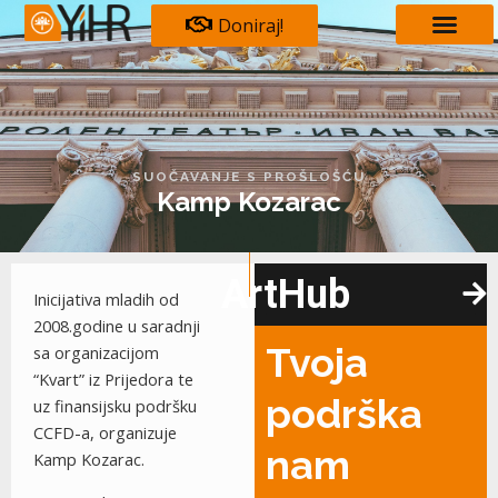
Skip
Post
Doniraj!
to
navigation
content
SUOČAVANJE S PROŠLOŠĆU
Kamp Kozarac
ArtHub
Inicijativa mladih od
2008.godine u saradnji
Tvoja
sa organizacijom
“Kvart” iz Prijedora te
podrška
uz finansijsku podršku
CCFD-a, organizuje
nam
Kamp Kozarac.