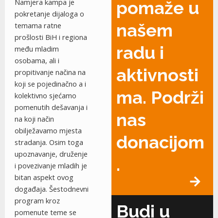
Namjera kampa je
pomaže u
pokretanje dijaloga o
našem
temama ratne
prošlosti BiH i regiona
radu i
među mladim
osobama, ali i
aktivnosti
propitivanje načina na
koji se pojedinačno a i
ma. Podrži
kolektivno sjećamo
pomenutih dešavanja i
nas
na koji način
obilježavamo mjesta
donacijom
stradanja. Osim toga
upoznavanje, druženje
.
i povezivanje mladih je
bitan aspekt ovog
događaja. Šestodnevni
program kroz
Budi u
pomenute teme se