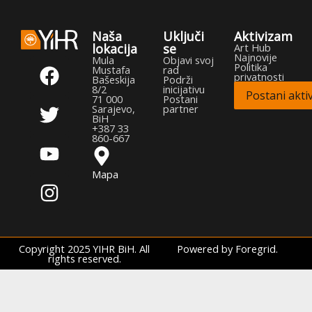
Naša
Uključi
Aktivizam
lokacija
se
Art Hub
Najnovije
F
T
Y
I
Mula
Objavi svoj
Politika
Mustafa
rad
privatnosti
a
w
o
n
Bašeskija
Podrži
8/2
inicijativu
Postani aktiv
c
i
u
s
71 000
Postani
Sarajevo,
partner
e
t
t
t
BiH
+387 33
b
t
u
a
860-667
o
e
b
g
Mapa
o
r
e
r
k
a
m
Copyright 2025 YIHR BiH. All
Powered by Foregrid.
rights reserved.