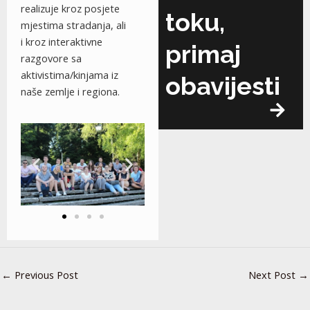
realizuje kroz posjete
toku,
mjestima stradanja, ali
i kroz interaktivne
primaj
razgovore sa
aktivistima/kinjama iz
obavijesti
naše zemlje i regiona.
←
Previous Post
Next Post
→